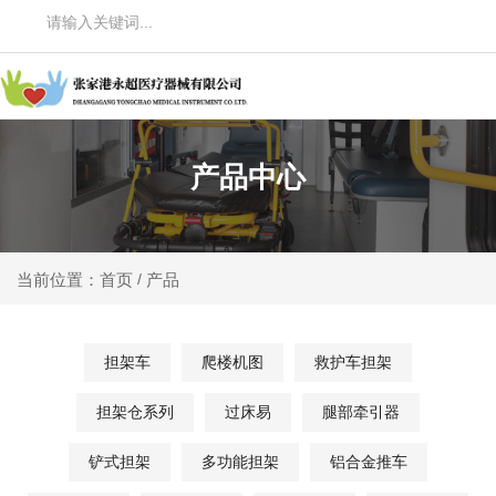
产品中心
产品
当前位置：首页
/
担架车
爬楼机图
救护车担架
担架仓系列
过床易
腿部牵引器
铲式担架
多功能担架
铝合金推车