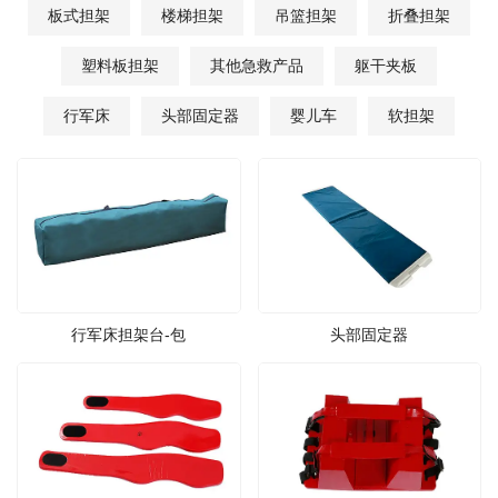
板式担架
楼梯担架
吊篮担架
折叠担架
塑料板担架
其他急救产品
躯干夹板
行军床
头部固定器
婴儿车
软担架
行军床担架台-包
头部固定器