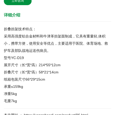
立即咨询
详细介绍
折叠担架技术特点：
采用高强度铝合金材料和牛津革担架面制成，它具有重量轻,体积
小，携带方便，使用安全等优点，主要适用于医院、体育场地、救
护车及部队战地运送伤病员。
型号YC-D19
展开尺寸（长*宽*高）214*55*12cm
折叠尺寸（长*宽*高）58*21*14cm
纸箱包装尺寸66*29*15cm
承重≤159kg
净重5kg
毛重7kg