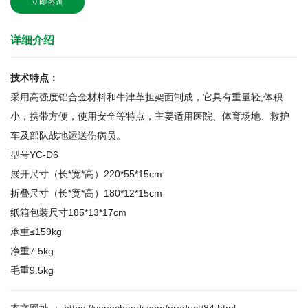
立即咨询
详细介绍
技术特点：
采用高强度铝合金材料和牛津革担架面制成，它具有重量轻,体积
小，携带方便，使用安全等特点，主要适用医院、体育场地、救护
车及部队战地运送伤病员。
型号YC-D6
展开尺寸（长*宽*高）220*55*15cm
折叠尺寸（长*宽*高）180*12*15cm
纸箱包装尺寸185*13*17cm
承重≤159kg
净重7.5kg
毛重9.5kg