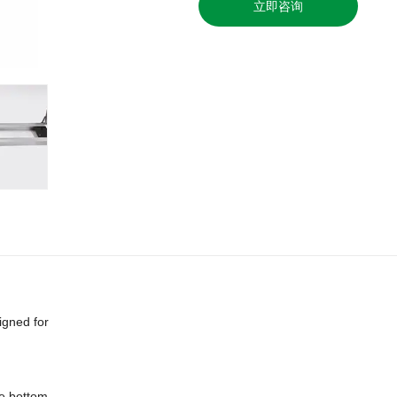
立即咨询
signed for
he bottom.