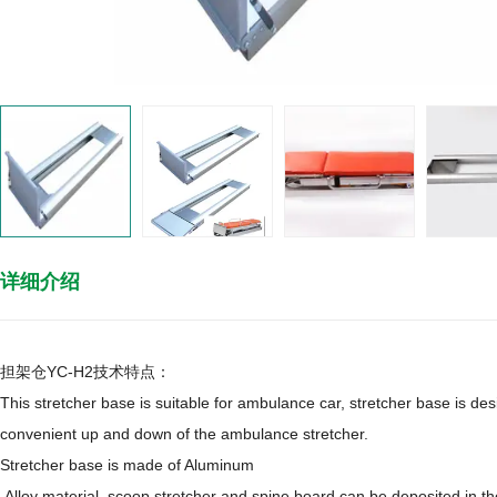
详细介绍
担架仓YC-H2技术特点：
This stretcher base is suitable for ambulance car, stretcher base is de
convenient up and down of the ambulance stretcher.
Stretcher base is made of Aluminum
Alloy material, scoop stretcher and spine board can be deposited in t