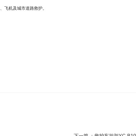
、飞机及城市道路救护。
下一篇 ：
救护车担架YC-B10