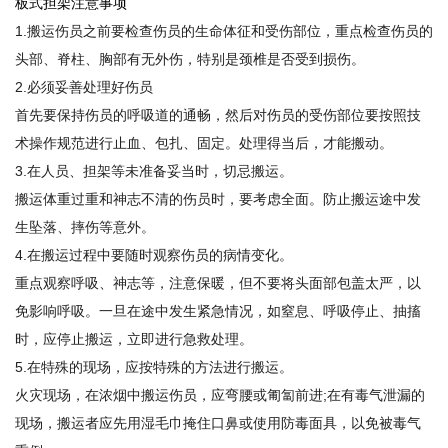
板式担架注意事项
1.搬运伤员之前要检查伤员的生命体征和受伤部位，重点检查伤员的
头部、脊柱、胸部有无外伤，特别是颈椎是否受到损伤。
2.必须妥善处理好伤员
首先要保持伤员的呼吸道的通畅，然后对伤员的受伤部位要按照技
术操作规范进行止血、包扎、固定。处理得当后，才能搬动。
3.在人员、担架等未准备妥当时，切忌搬运。
搬运体重过重和神志不清的伤员时，要考虑全面。防止搬运途中发
生坠落、摔伤等意外。
4.在搬运过程中要随时观察伤员的病情变化。
重点观察呼吸、神志等，注意保暖，但不要将头面部包盖太严，以
免影响呼吸。一旦在途中发生紧急情况，如窒息、呼吸停止、抽搐
时，应停止搬运，立即进行急救处理。
5.在特殊的现场，应按特殊的方法进行搬运。
火灾现场，在浓烟中搬运伤员，应弯腰或匍匐前进;在有毒气泄漏的
现场，搬运者应先用湿毛巾掩住口鼻或使用防毒面具，以免被毒气